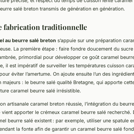
ture précise, et respect du temps de cuisson lente caramel 
eurre salé breton transmis de génération en génération.
 fabrication traditionnelle
el au beurre salé breton
s’appuie sur une préparation cara
ureuse. La première étape : faire fondre doucement du sucre 
 ambrée, primordial pour développer ce goût caramel beurre
e, il est impératif de surveiller les températures cuisson ca
pour éviter l’amertume. On ajoute ensuite l’un des ingrédien
n majeurs : le beurre salé qualité Bretagne, qui apporte cett
ture caramel beurre salé irrésistible.
on artisanale caramel breton réussie, l’intégration du beurre
e vient apporter le crémeux caramel beurre salé recherché.
el beurre salé existent : par exemple, utiliser une spatule e
endant la fonte afin de garantir un caramel beurre salé fond