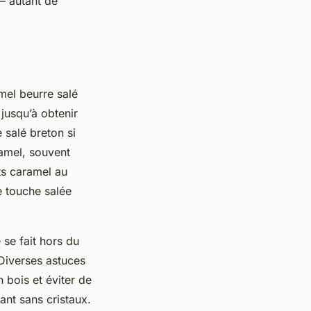
– autant de
mel beurre salé
jusqu’à obtenir
 salé breton si
ramel, souvent
ts caramel au
e touche salée
 se fait hors du
 Diverses astuces
n bois et éviter de
ant sans cristaux.