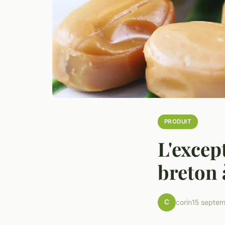
PRODUIT
L'excep
breton 
C
corin
15 septe