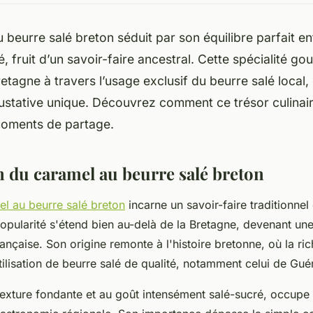
 beurre salé breton séduit par son équilibre parfait e
é, fruit d’un savoir-faire ancestral. Cette spécialité g
retagne à travers l’usage exclusif du beurre salé local,
ustative unique. Découvrez comment ce trésor culinai
moments de partage.
n du caramel au beurre salé breton
el au beurre salé breton
incarne un savoir-faire traditionnel
popularité s'étend bien au-delà de la Bretagne, devenant un
ançaise. Son origine remonte à l'histoire bretonne, où la ri
utilisation de beurre salé de qualité, notamment celui de Gu
texture fondante et au goût intensément salé-sucré, occupe