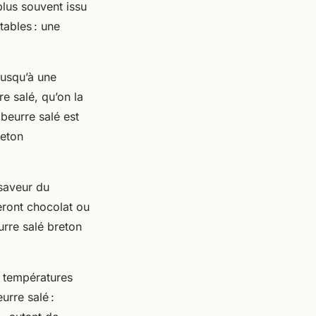
plus souvent issu
tables : une
 jusqu’à une
e salé, qu’on la
beurre salé est
reton
 saveur du
eront chocolat ou
urre salé breton
es températures
urre salé :