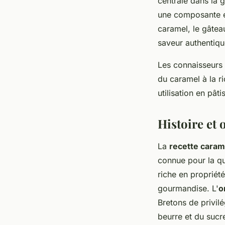
centrale dans la 
une composante es
caramel, le gâtea
saveur authentique
Les connaisseurs 
du caramel à la r
utilisation en pâti
Histoire et 
La
recette caram
connue pour la qu
riche en propriété
gourmandise. L'
o
Bretons de privilé
beurre et du sucr