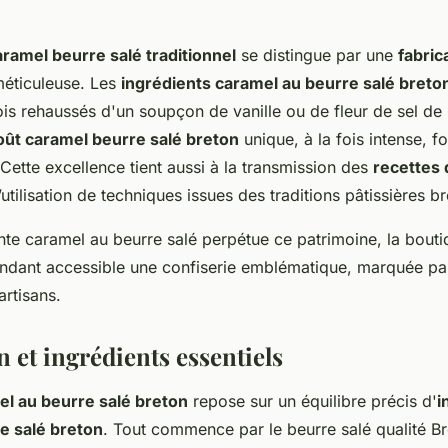
ramel beurre salé traditionnel
se distingue par une
fabric
éticuleuse. Les
ingrédients caramel au beurre salé breto
ois rehaussés d'un soupçon de vanille ou de fleur de sel d
oût caramel beurre salé breton
unique, à la fois intense, f
 Cette excellence tient aussi à la transmission des
recettes 
’utilisation de techniques issues des traditions pâtissières b
ente caramel au beurre salé perpétue ce patrimoine, la bout
endant accessible une confiserie emblématique, marquée par 
artisans.
 et ingrédients essentiels
el au beurre salé breton
repose sur un équilibre précis d'
i
e salé breton
. Tout commence par le beurre salé qualité Br