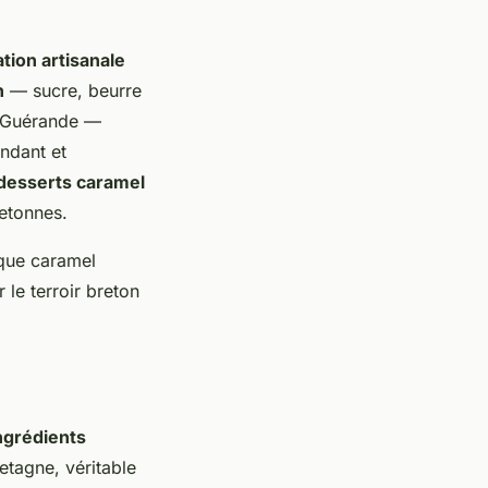
ation artisanale
n
— sucre, beurre
e Guérande —
ondant et
desserts caramel
retonnes.
ique caramel
le terroir breton
ngrédients
etagne, véritable