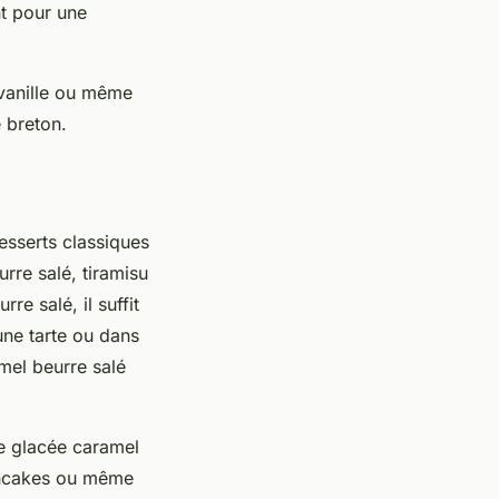
t pour une
 vanille ou même
 breton.
esserts classiques
rre salé, tiramisu
re salé, il suffit
une tarte ou dans
mel beurre salé
e glacée caramel
pancakes ou même