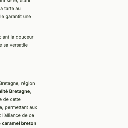
fiserie, étant
a tarte au
le garantit une
ciant la douceur
 sa versatile
Bretagne, région
alité Bretagne
,
e de cette
le, permettant aux
 l’alliance de ce
e
caramel breton