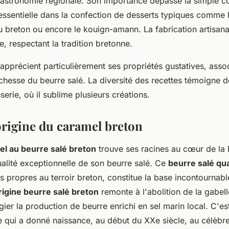
gastronomie régionale. Son importance dépasse la simple con
sentielle dans la confection de desserts typiques comme l
u breton ou encore le kouign-amann. La fabrication artisana
, respectant la tradition bretonne.
apprécient particulièrement ses propriétés gustatives, asso
ichesse du beurre salé. La diversité des recettes témoigne de
sserie, où il sublime plusieurs créations.
origine du caramel breton
el au beurre salé breton
trouve ses racines au cœur de la 
alité exceptionnelle de son beurre salé. Ce
beurre salé qu
s propres au terroir breton, constitue la base incontournabl
rigine beurre salé breton
remonte à l'abolition de la gabel
gier la production de beurre enrichi en sel marin local. C'est
e qui a donné naissance, au début du XXe siècle, au célèbr