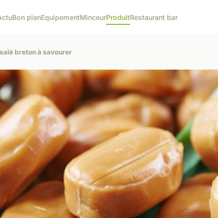
Actu
Bon plan
Equipement
Minceur
Produit
Restaurant bar
salé breton à savourer