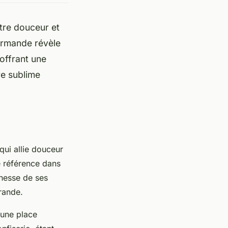
ntre douceur et
ourmande révèle
 offrant une
re sublime
 qui allie douceur
e référence dans
chesse de ses
érande.
 une place