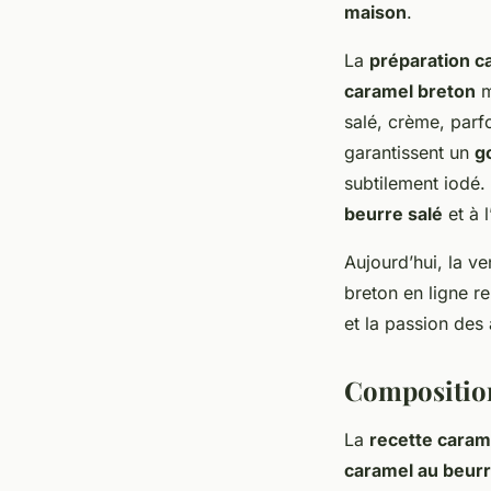
maison
.
La
préparation ca
caramel breton
m
salé, crème, parf
garantissent un
g
subtilement iodé.
beurre salé
et à l
Aujourd’hui, la v
breton en ligne r
et la passion des 
Composition
La
recette caram
caramel au beurr